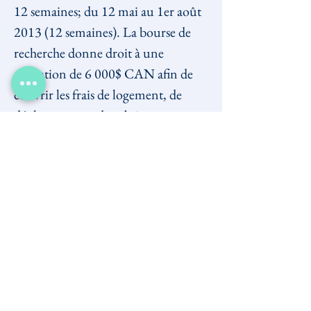
12 semaines; du 12 mai au 1er août 
2013 (12 semaines). La bourse de 
recherche donne droit à une 
allocation de 6 000$ CAN afin de 
couvrir les frais de logement, de 
déplacement et de subsistance 
durant l’été (assujettie à l’impôt du 
Canada). Des arrangements 
particuliers pourront être établis 
avec les étudiant(e)s de 3e cycle afin 
qu'ils puissent faire face à leurs 
obligations académiques.
Les personnes intéressées sont priées 
d’envoyer une lettre de 
présentation, accompagnée d’un 